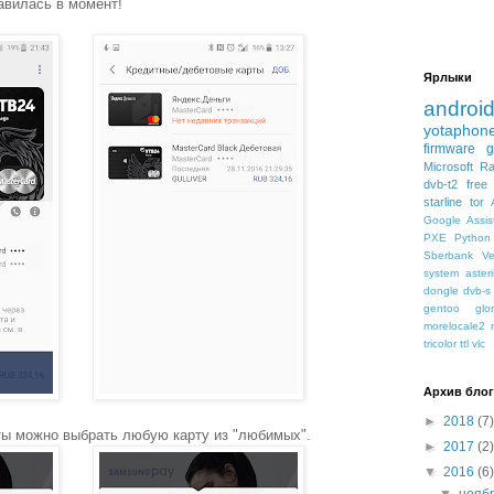
авилась в момент!
Ярлыки
androi
yotaphon
firmware
Microsoft
Ra
dvb-t2
free
starline
tor
Google Assis
PXE
Python
Sberbank
Ve
system
asteri
dongle
dvb-s
gentoo
glo
morelocale2
tricolor
ttl
vlc
Архив блог
►
2018
(7)
ты можно выбрать любую карту из "любимых".
►
2017
(2)
▼
2016
(6)