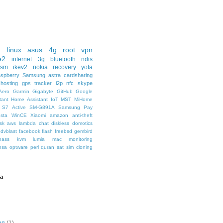
d
linux
asus
4g
root
vpn
e2
internet
3g
bluetooth
ndis
gsm
ikev2
nokia
recovery
yota
spberry
Samsung
astra
cardsharing
 hosting
gps tracker
i2p
nfc
skype
Aero
Garmin
Gigabyte
GitHub
Google
tant
Home Assistant
IoT
MST
MiHome
S7 Active
SM-G891A
Samsung Pay
sta
WinCE
Xiaomi
amazon
anti-theft
sk
aws lambda
chat
diskless
domotics
dvblast
facebook
flash
freebsd
gembird
nass
kvm
lumia
mac
monitoring
nsa
optware
perl
quran
sat
sim cloning
а