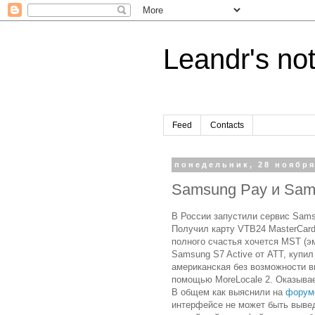
Leandr's no
Feed
Contacts
понедельник, 28 ноября
Samsung Pay и Sam
В России запустили сервис Samsu
Получил карту VTB24 MasterCard 
полного счастья хочется MST (э
Samsung S7 Active от ATT, купил
американская без возможности в
помощью MoreLocale 2. Оказывае
В общем как выяснили на
форум
интерфейсе не может быть вывед