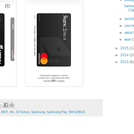
▼
нояб
Samsu
СШ
►
октя
►
сент
►
авгу
►
мая
(
►
2015
(1
►
2014
(1
►
2013
(6)
,
MST
,
nfc
,
S7 Active
,
Samsung
,
Samsung Pay
,
SM-G891A