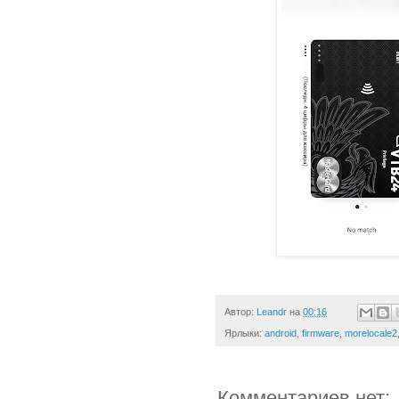
Автор:
Leandr
на
00:16
Ярлыки:
android
,
firmware
,
morelocale2
Комментариев нет: