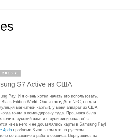
tes
 2016 г.
sung S7 Active из США
ng Pay. И я очень хотел начать его использовать.
Black Edition World. Она и так идёт с NFC, но для
муляция магнитной карты!), у меня аппарат из США
 когда гонял в командировку туда. Прошивка была
ключить русский язык и я русифицировал её с
тся из-за него и не добавлялись карты в Samsung Pay!
е 4pda
проблема была в том что на русском
ено соглашение о работе сервиса. Вернувшись на