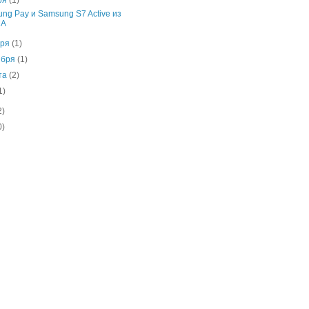
ря
(1)
ng Pay и Samsung S7 Active из
А
бря
(1)
ября
(1)
ста
(2)
1)
2)
0)