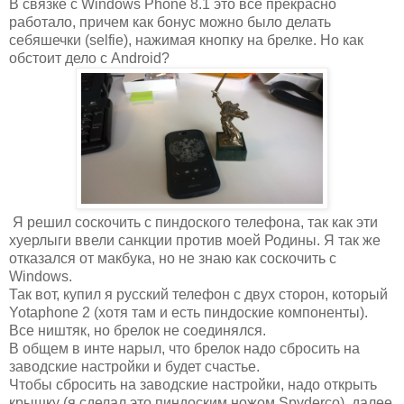
В связке с Windows Phone 8.1 это все прекрасно
работало, причем как бонус можно было делать
себяшечки (selfie), нажимая кнопку на брелке. Но как
обстоит дело с Android?
Я решил соскочить с пиндоского телефона, так как эти
хуерлыги ввели санкции против моей Родины. Я так же
отказался от макбука, но не знаю как соскочить с
Windows.
Так вот, купил я русский телефон с двух сторон, который
Yotaphone 2 (хотя там и есть пиндоские компоненты).
Все ништяк, но брелок не соединялся.
В общем в инте нарыл, что брелок надо сбросить на
заводские настройки и будет счастье.
Чтобы сбросить на заводские настройки, надо открыть
крышку (я сделал это пиндоским ножом Spyderco), далее